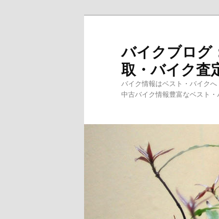
メ
サ
イ
ブ
ン
コ
バイクブログ
コ
ン
取・バイク査
ン
テ
テ
ン
バイク情報はベスト・バイクへ
ン
ツ
中古バイク情報豊富なベスト・バ
ツ
へ
へ
移
移
動
動