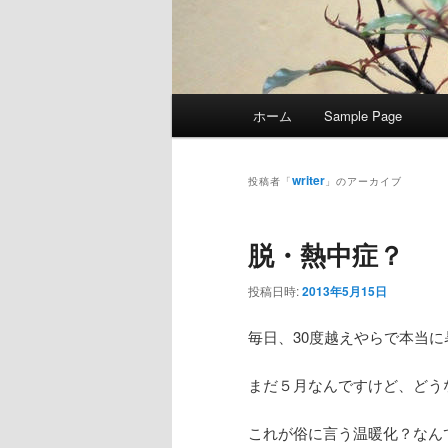
メ
ホーム
Sample Page
イ
ン
メ
writer
投稿者「
」のアーカイブ
ニ
ュ
脱・熱中症？
ー
投稿日時:
2013年5月15日
毎日、30度越えやらで本当
まだ５月なんですけど、どう
これが俗に言う温暖化？なん