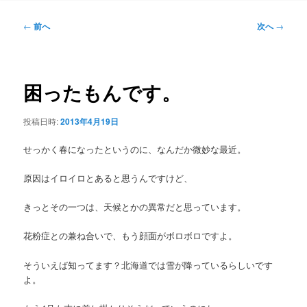
ン
メ
投
←
前へ
次へ
→
ニ
稿
ュ
ナ
ー
ビ
ゲ
困ったもんです。
ー
シ
投稿日時:
2013年4月19日
ョ
ン
せっかく春になったというのに、なんだか微妙な最近。
原因はイロイロとあると思うんですけど、
きっとその一つは、天候とかの異常だと思っています。
花粉症との兼ね合いで、もう顔面がボロボロですよ。
そういえば知ってます？北海道では雪が降っているらしいです
よ。