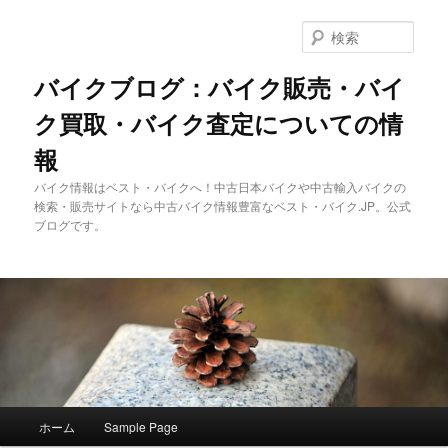
メ
イ
検
ン
索
コ
バイクブログ：バイク販売・バイ
ン
ク買取・バイク査定についての情
テ
ン
報
ツ
へ
バイク情報はベスト・バイクへ！中古日本バイクや中古輸入バイクの
移
検索・販売サイトなら中古バイク情報豊富なベスト・バイク.JP。公式
動
ブログです。
メ
ホーム
Sample Page
イ